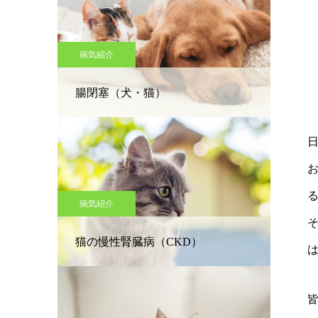
病気紹介
腸閉塞（犬・猫）
病気紹介
猫の慢性腎臓病（CKD）