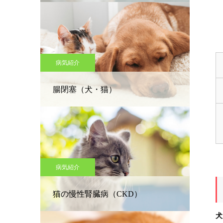
病気紹介
腸閉塞（犬・猫）
病気紹介
猫の慢性腎臓病（CKD）
犬