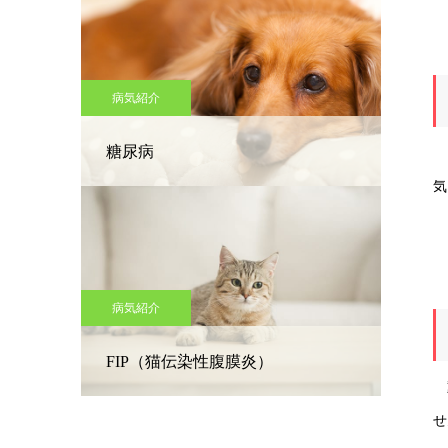
そ
病気紹介
糖尿病
当
気
病気紹介
FIP（猫伝染性腹膜炎）
動
せ