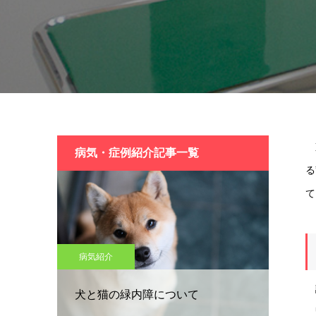
東
病気・症例紹介記事一覧
る
て
病気紹介
診
犬と猫の緑内障について
緊