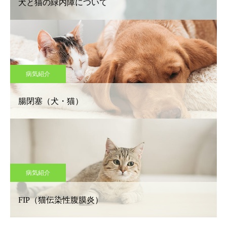
犬と猫の緑内障について
病気紹介
腸閉塞（犬・猫）
病気紹介
FIP（猫伝染性腹膜炎）