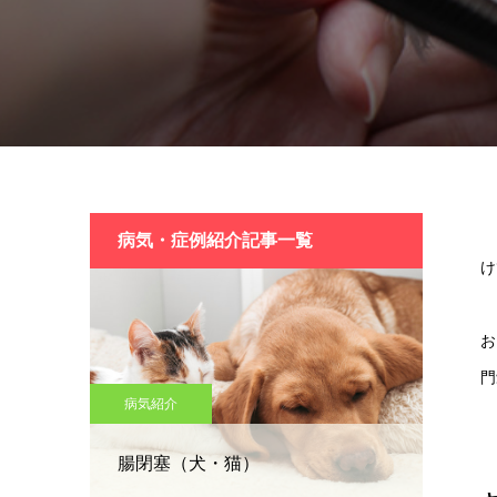
当
病気・症例紹介記事一覧
け
ま
お
門
病気紹介
ど
腸閉塞（犬・猫）