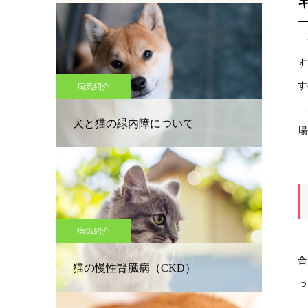
予
す
す
病気紹介
な
犬と猫の緑内障について
場
病気紹介
1
合
猫の慢性腎臓病（CKD）
っ