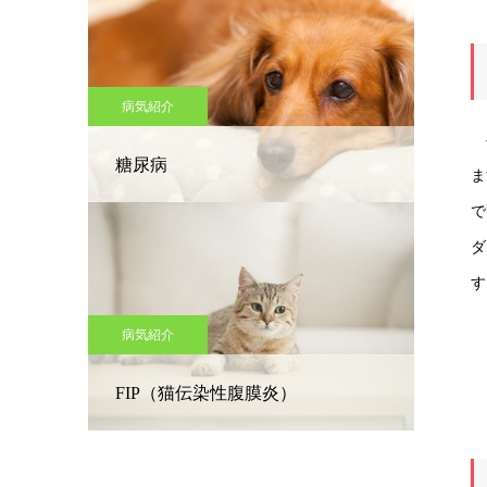
病気紹介
ベ
糖尿病
ま
で
ダ
す
病気紹介
FIP（猫伝染性腹膜炎）