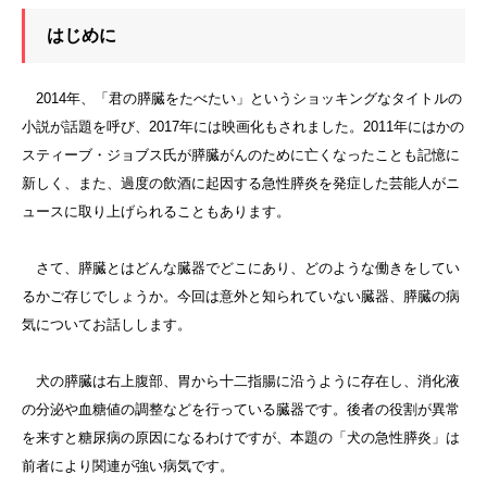
はじめに
2014年、「君の膵臓をたべたい」というショッキングなタイトルの
小説が話題を呼び、2017年には映画化もされました。2011年にはかの
スティーブ・ジョブス氏が膵臓がんのために亡くなったことも記憶に
新しく、また、過度の飲酒に起因する急性膵炎を発症した芸能人がニ
ュースに取り上げられることもあります。
さて、膵臓とはどんな臓器でどこにあり、どのような働きをしてい
るかご存じでしょうか。今回は意外と知られていない臓器、膵臓の病
気についてお話しします。
犬の膵臓は右上腹部、胃から十二指腸に沿うように存在し、消化液
の分泌や血糖値の調整などを行っている臓器です。後者の役割が異常
を来すと糖尿病の原因になるわけですが、本題の「犬の急性膵炎」は
前者により関連が強い病気です。