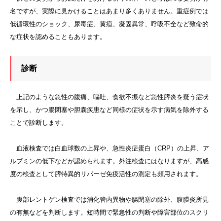
名ですが、実際に見かけることはあまり多くありません。重症例では
低循環性のショック、尿毒症、黄疸、凝固異常、呼吸不全など致命的
な症状を認めることもあります。
診断
上記のような急性の腹痛、嘔吐、食欲不振など急性膵炎を疑う症状
を示し、かつ腸閉塞や胆囊疾患など同様の症状を示す病気を除外する
ことで診断します。
血液検査では白血球数の上昇や、急性炎症蛋白（CRP）の上昇、ア
ルブミンの低下などが認められます。外注検査にはなりますが、高感
度の検査として膵特異的リパーゼ免疫活性の測定も頻用されます。
腹部レントゲン検査では消化管内異物や腸閉塞の除外、腹膜炎所見
の有無などを判断します。短時間で緊急性の判断や障害部位のスクリ