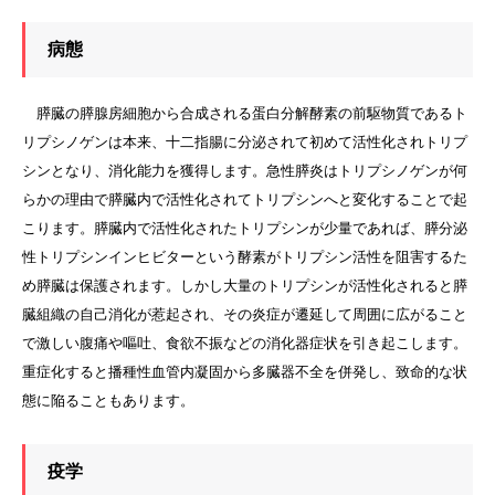
病態
膵臓の膵腺房細胞から合成される蛋白分解酵素の前駆物質であるト
リプシノゲンは本来、十二指腸に分泌されて初めて活性化されトリプ
シンとなり、消化能力を獲得します。急性膵炎はトリプシノゲンが何
らかの理由で膵臓内で活性化されてトリプシンへと変化することで起
こります。膵臓内で活性化されたトリプシンが少量であれば、膵分泌
性トリプシンインヒビターという酵素がトリプシン活性を阻害するた
め膵臓は保護されます。しかし大量のトリプシンが活性化されると膵
臓組織の自己消化が惹起され、その炎症が遷延して周囲に広がること
で激しい腹痛や嘔吐、食欲不振などの消化器症状を引き起こします。
重症化すると播種性血管内凝固から多臓器不全を併発し、致命的な状
態に陥ることもあります。
疫学