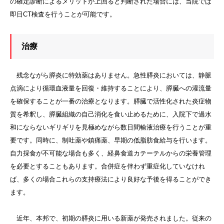
の確定診断によるメリットが上回ると判断された場合には、当院では
即日CT検査を行うことが可能です。
治療
残念ながら膵炎に特効薬はありません。急性膵炎においては、静脈
点滴により循環血液量を回復・維持することにより、膵臓への灌流量
を確保することが一番の治療となります。膵臓で活性化された炎症物
質を希釈し、膵臓組織の自己消化を食い止めるために、入院下で過水
和にならないギリギリを見極めながら数日間輸液治療を行うことが重
要です。同時に、制吐薬や鎮痛薬、早期の低脂肪食給与を行います。
自力採食が不可能な場合も多く、経鼻食道カテーテルからの栄養管理
を必要とすることもあります。合併症を伴わず重症化していなけれ
ば、多くの場合これらの支持療法により良好な予後を得ることができ
ます。
近年、本邦で、初期の膵炎に用いる新薬が発売されました。従来の