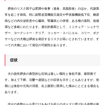
膵炎のリスク因子は肥満や食事（過食、高脂肪食）のほか、代謝異
常を起こす病気、特に副腎皮質機能亢進症や甲状腺機能低下症、糖尿
病などの内分泌疾患や心臓病、腎臓病との併発、ある種の薬剤、低循
環など多岐にわたります。遺伝的素因として、ミニチュア・シュナウ
ザー、ヨークシャー・テリア、コッカー・スパニエル、コリー、ボク
サーなどの犬種は膵炎を発症するリスクが高いとされていますが、す
べての犬種において発症の可能性があります。
症状
犬の急性膵炎の典型的な症状は激しい嘔吐と食欲不振、腹部痛で
す。加えて下痢、沈鬱〜虚脱などの症状を示すこともありますが、初
期には食欲や元気の消退、右上腹部に限局した痛みにとどまる場合も
あります。
伏せの姿勢からお尻だけをあげる祈りのポーズと呼ばれる姿勢が有