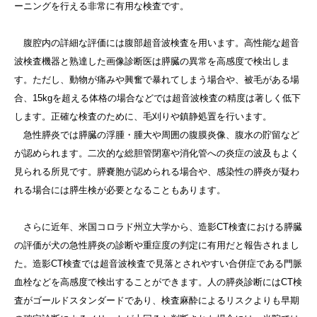
ーニングを行える非常に有用な検査です。
腹腔内の詳細な評価には腹部超音波検査を用います。高性能な超音
波検査機器と熟達した画像診断医は膵臓の異常を高感度で検出しま
す。ただし、動物が痛みや興奮で暴れてしまう場合や、被毛がある場
合、15kgを超える体格の場合などでは超音波検査の精度は著しく低下
します。正確な検査のために、毛刈りや鎮静処置を行います。
急性膵炎では膵臓の浮腫・腫大や周囲の腹膜炎像、腹水の貯留など
が認められます。二次的な総胆管閉塞や消化管への炎症の波及もよく
見られる所見です。膵嚢胞が認められる場合や、感染性の膵炎が疑わ
れる場合には膵生検が必要となることもあります。
さらに近年、米国コロラド州立大学から、造影CT検査における膵臓
の評価が犬の急性膵炎の診断や重症度の判定に有用だと報告されまし
た。造影CT検査では超音波検査で見落とされやすい合併症である門脈
血栓などを高感度で検出することができます。人の膵炎診断にはCT検
査がゴールドスタンダードであり、検査麻酔によるリスクよりも早期