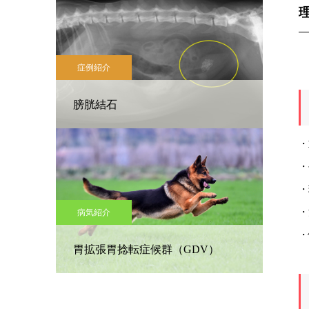
同
症例紹介
膀胱結石
・
・
・
・
病気紹介
・
胃拡張胃捻転症候群（GDV）