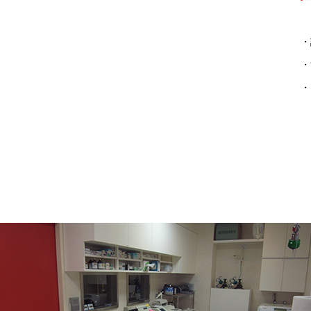
セ
・
・
・