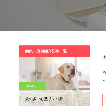
セ
病気・症例紹介記事一覧
適
大
治
っ
病気紹介
犬の多中心型リンパ腫