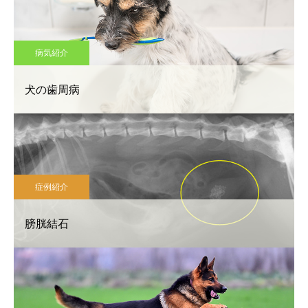
病気紹介
犬の歯周病
症例紹介
膀胱結石