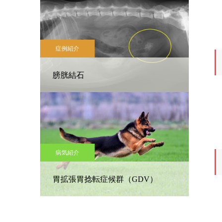
症例紹介
膀胱結石
も
病気紹介
胃拡張胃捻転症候群（GDV）
当