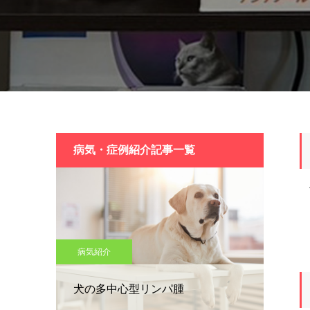
病気・症例紹介記事一覧
手
病気紹介
犬の多中心型リンパ腫