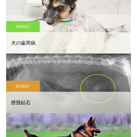
病気紹介
犬の歯周病
症例紹介
膀胱結石