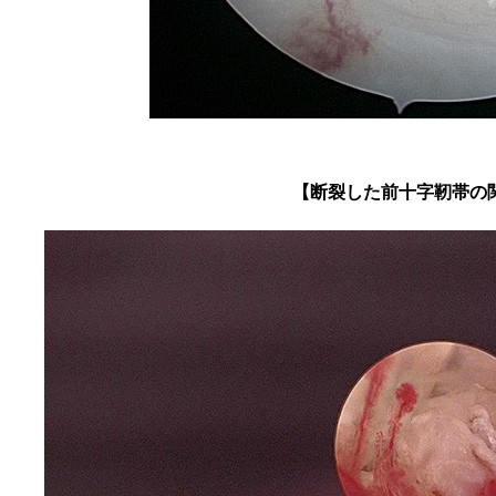
【断裂した前十字靭帯の